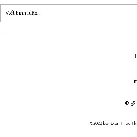
Viết bình luận...
ĐIỆN PHÚC THỊNH –
Bí quyết c
Chuyên gia thiết bị điện
thống âm t
công nghiệp
nghiệp
i
©2022 bởi Điện Phúc Th