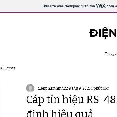
This site was designed with the
.com
w
ĐIỆN
Trang 
All Posts
dienphucthinh22
9 thg 9, 2025
1 phút đọc
Cáp tín hiệu RS-48
định hiệu quả